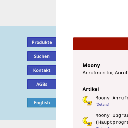
Produkte
Suchen
Moony
Kontakt
Anrufmonitor, Anruf
AGBs
Artikel
Moony Anruf
English
[Details]
Moony Upgra
(Hauptprogr