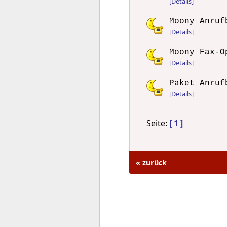
[Details]
Moony Anruf
[Details]
Moony Fax-O
[Details]
Paket Anruf
[Details]
Seite:
[ 1 ]
« zurück